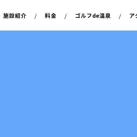
施設紹介
料金
ゴルフde温泉
ア